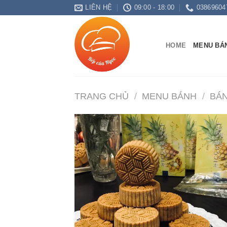
Chuyển
LIÊN HỆ
09:00 - 18:00
03869604
đến
nội
dung
HOME
MENU BÁ
TRANG CHỦ
/
MENU BÁNH
/
BÁ