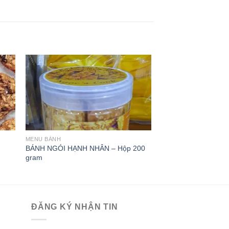
MENU BÁNH
MENU BÁNH
BÁNH NGÓI HẠNH NHÂN – Hộp 200
BÁNH NGÓI HẠNH N
gram
gram
ĐĂNG KÝ NHẬN TIN