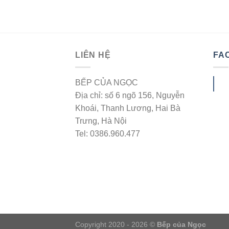
LIÊN HỆ
FA
BẾP CỦA NGỌC
Địa chỉ: số 6 ngõ 156, Nguyễn
Khoái, Thanh Lương, Hai Bà
Trưng, Hà Nội
Tel: 0386.960.477
Copyright 2020 - 2026 ©
Bếp của Ngọc