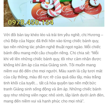
Với đôi bàn tay khéo léo và trái tim yêu nghề, chị Hương –
chủ Bếp của Ngọc đã thổi hồn vào từng chiếc bánh quy,
tạo nên những tác phẩm nghệ thuật ngọt ngào. Mỗi chiếc
bánh đều mang một câu chuyện riêng. Chị chia sẻ: “Mỗi
khi vẽ lên những chiếc bánh quy, tôi như cảm nhận được
không khí ấm áp của mùa Giáng sinh. Tôi muốn mang
niềm vui đó đến cho mọi người. Màu xanh lá cây tươi mát
của cây thông, màu đỏ rực rỡ của quả dâu tây, màu trắng
tinh khôi của tuyết… tất cả hòa quyện tạo nên một bức
tranh Giáng sinh sống động và ấm áp. Những chiếc bánh
quy như những viên ngọc nhỏ xinh, lấp lánh dưới ánh đèn,
mang đến niềm vui và hạnh phúc cho mọi nhà”.