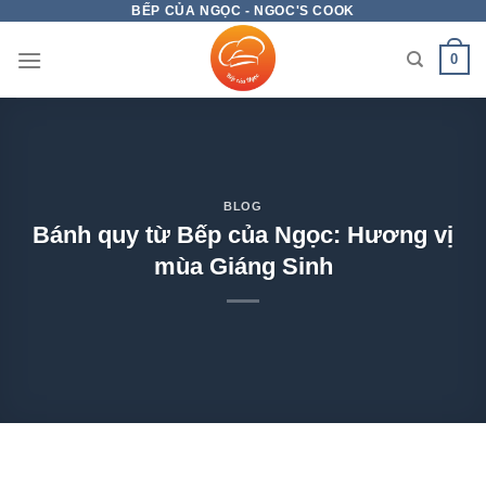
BẾP CỦA NGỌC - NGOC'S COOK
Chuyển
đến
0
nội
dung
BLOG
Bánh quy từ Bếp của Ngọc: Hương vị
mùa Giáng Sinh