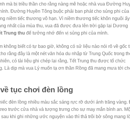
ành mà bị triều thần cho rằng nàng mê hoặc nhà vua Đường Hu
 chính. Đường Huyền Tông buộc phải ban phát cho sủng phi của
rong niềm tiếc thương vô hạn. Vì niềm thương tiếc khôn nguôi ấy
sáng nhất của mùa thu, vua đã được đưa lên trời gặp lại Dương
t Trung thu
để tưởng nhớ đến vị sủng phi của mình.
 không biết có tự bao giờ, không có sử liệu nào nói rõ về gốc t
ho rằng đây là một nét văn hóa du nhập từ Trung Quốc trong th
ên, có tài liệu ghi chép lại rằng, Tết Trung thu được tổ chức
ng. Là dịp mà vua Lý muốn tạ ơn thần Rồng đã mang mưa tới ch
 về tục chơi đèn lồng
 chiếc đèn lồng nhiều màu sắc sáng rực rỡ dưới ánh trăng vàng. 
treo trước cửa nhà và tượng trưng cho sự may mắn bình an. Mộ
 sau khi ghi những ước nguyện vào thì thả trôi bờ sông mang l