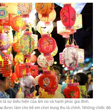
 là sự biểu hiện của ấm no và hạnh phúc gia đình.
hu
được làm cho trẻ em chơi trung thu là chính. Những chiếc đè