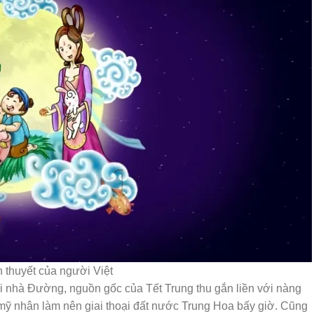
 thuyết của người Việt
i nhà Đường, nguồn gốc của Tết Trung thu gắn liền với nàng
mỹ nhân làm nên giai thoại đất nước Trung Hoa bấy giờ. Cũng