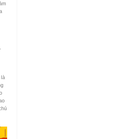
làm
a
.
 là
ng
o
cao
chú