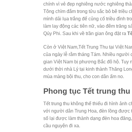
chính vì vẻ đẹp nghiêng nước nghiêng th
Tông chìm đắm trong tửu sắc bỏ bê triều
mình dải lụa trắng để củng cố triều đình t
làm lay động các tiên nữ, vào đêm trăng 
Qúy Phi. Sau khi về trần gian ông đặt ra
Tế
Còn ở Việt Nam,Tết Trung Thu tại Việt Nam
của ngày lễ rằm tháng Tám. Nhiều người c
gian Việt Nam bị phương Bắc đô hộ. Tuy nhi
dưới thời nhà Lý tại kinh thành Thăng Lo
mùa màng bội thu, cho con dân ấm no.
Phong tục Tết trung thu
Tết trung thu không thể thiếu đi hình ảnh
với người dân Trung Hoa, đèn lồng được 
số lại được làm thành dạng đèn hoa đăng,
cầu nguyện đi xa.