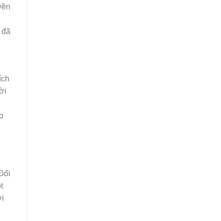
yền
 đã
ích
ời
o
Đối
t
ời