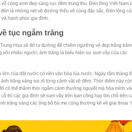
…vô cùng xinh đẹp sáng rực đêm trung thu. Đèn lồng Việt Nam 
oài đèn là những nét vẽ đường thêu vô cùng đặc sắc. Đèn lồng củ
 và hạnh phúc gia đình.
 về tục ngắm trăng
Trung Hoa sẽ đổ ra đường để chiêm ngưỡng vẻ đẹp trăng trằm
g với nhiều người, ánh trăng là biểu hiện sự sum vầy của các
to lớn của đất nước có nền văn hóa lúa nước. Ngày rằm tháng 8
ẻ, ánh trăng sáng soi rõ từng cảnh vật về đêm. Thời điểm này cũ
i đó có thể thảnh thơi ngắm cảnh thưởng nguyệt mà hòa mình và
cỗ thì các gia đình sẽ sum vầy trên ban công hay tìm chỗ trên 
h trăng sáng các ông bố bà mẹ cũng thường kể về giai thoại “