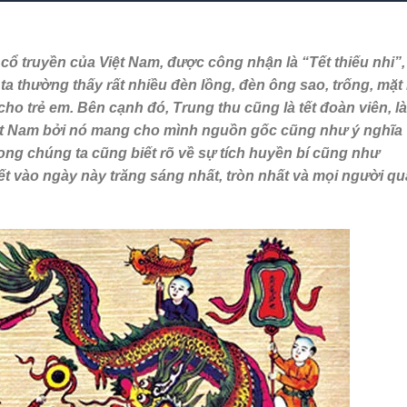
 cổ truyền của Việt Nam, được công nhận là “Tết thiếu nhi”,
a thường thấy rất nhiều đèn lồng, đèn ông sao, trống, mặt 
o trẻ em. Bên cạnh đó, Trung thu cũng là tết đoàn viên, là
iệt Nam bởi nó mang cho mình nguồn gốc cũng như ý nghĩa
rong chúng ta cũng biết rõ về sự tích huyền bí cũng như
iết vào ngày này trăng sáng nhất, tròn nhất và mọi người q