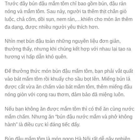
Trước đây bún đậu mắm tôm chỉ bao gồm bún, đậu rán
nóng và mắm tôm. Sau này, người ta thêm thịt chân giò
luộc, chả cốm, dồi sụn, nem rán,…khiến cho món ăn thêm
đa dạng, được nhiều người yêu thích hơn.
Nhìn mẹt bún đậu toàn những nguyên liệu đơn giản,
thường thấy, nhưng khi chúng kết hợp với nhau lại tạo ra
hương vị hấp dẫn khó quên.
Để thưởng thức món bún đậu mắm tôm, bạn phải vắt quất
vào bát mắm tôm rồi khuấy cho sầu bọt lên. Miếng bún lá
được cắt vừa ăn chấm vào bát mắm tôm, thêm miếng đậu
nóng giòn với cọng rau thơm, đảm bảo đã miệng luôn.
Nếu bạn không ăn được mắm tôm thì có thể ăn cùng nước
mắm chấm. Nhưng ăn “bún đậu nước mắm và phở không
hành” là điều cực kì đáng tiếc đấy.
Bún đậu mắm tôm là món ngon Hà Nội rất dễ gây nghiện,