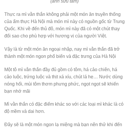
(ảnh sưu tầm)
Thực ra mì vằn thắn không phải một món ăn truyền thống
của ẩm thực Hà Nội mà món mì này có nguồn gốc từ Trung
Quốc. Khi về đến thủ đô, món mì này đã có một chút thay
đổi sao cho phù hợp với hương vị của người Việt.
Vậy là từ một món ăn ngoại nhập, nay mì vằn thắn đã trở
thành một món ngon phổ biến và đặc trưng của Hà Nội
Một tô mì vằn thắn đầy đủ gồm có tôm, há cảo chiên, há
cảo luộc, trứng luộc và thịt xá xíu, chút lá hẹ… Nước dùng
nóng hổi, mùi tôm thơm phưng phức, ngọt ngọt sẽ khiến
bạn nhớ mãi
Mì vằn thắn có đặc điểm khác so với các loại mì khác là có
độ mềm và dai hơn.
Đây sẽ là một món ngon lạ miệng mà bạn nên thử khi đến