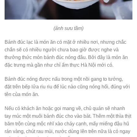
(ảnh sưu tầm)
Bánh đúc lạc là món ăn có mặt ở nhiều nơi, nhưng chắc
chắn sẽ có nhiều người chưa bao giờ được nghe và
thưởng thức món bánh đúc nóng đâu. Bởi đây là món ăn
đặc trưng mà gần như chỉ ẩm thực Hà Nội mới có.
Bánh đúc nóng được nấu trong một nồi gang to tướng,
đặt trên bếp lửa riu riu để lúc nào cũng nóng hổi, đúng với
tên của món ăn.
Nếu có khách ăn hoặc gọi mang về, chủ quán sẽ nhanh
tay múc một muôi bánh đúc cho vào bát. Thêm một thìa thịt
băm trộn cùng mộc nhĩ xào cháy cạnh, mấy miếng đậu hũ
rán vàng, chút rau mùi, nước dùng lên trên nữa là có ngay