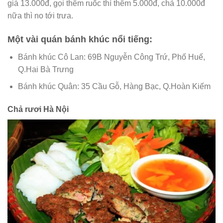
giá 13.000đ, gọi thêm ruốc thì thêm 5.000đ, chả 10.000đ
nữa thì no tới trưa.
Một vài quán bánh khúc nổi tiếng:
Bánh khúc Cô Lan: 69B Nguyễn Công Trứ, Phố Huế,
Q.Hai Bà Trưng
Bánh khúc Quân: 35 Cầu Gỗ, Hàng Bạc, Q.Hoàn Kiếm
Chả rươi Hà Nội