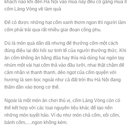
khách nào khi đến Hà Nội vào mùa này đều cố gắng mua ít
cốm Làng Vòng về làm quà
Để có được những hạt cốm xanh thơm ngon thì người làm
cốm phải trải qua rất nhiều giai đoạn công phu.
Dù là món quà dân dã nhưng để thưởng cốm một cách
đúng điệu lại đòi hỏi sự tinh tế của người thưởng thức. Khi
ăn cốm không ăn bằng đũa hay thìa mà dùng hai ngón tay
nhúm một vài hạt cốm thả vào đầu lưỡi, nhai thật chậm để
cảm nhận vị thanh thanh, dẻo ngọt của cốm quyện với
hương lá sen bọc ngoài như cả đất trời thu Hà Nội đang
thấm dần vào trong cơ thể.
Ngoài là một món ăn chơi thú vị, cốm Làng Vòng còn có
thể kết hợp với các loại nguyên liệu khác để tạo nên
những món tuyệt hảo. Ví dụ như món chả cốm, xôi cốm,
bánh cốm,….ngon không kém.