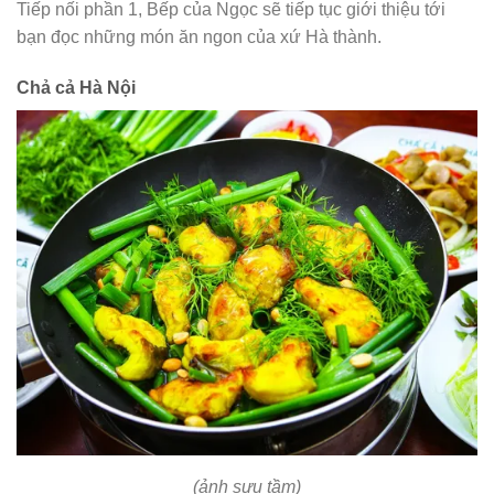
Tiếp nối phần 1, Bếp của Ngọc sẽ tiếp tục giới thiệu tới
bạn đọc những món ăn ngon của xứ Hà thành.
Chả cả Hà Nội
(ảnh sưu tầm)