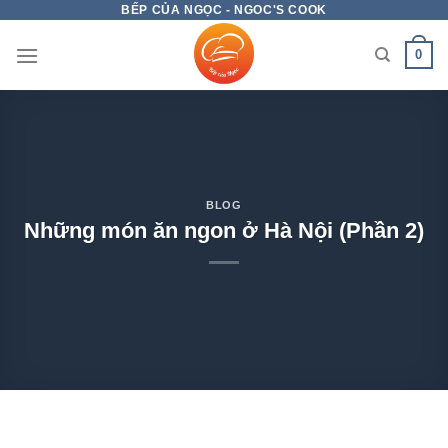
BẾP CỦA NGỌC - NGOC'S COOK
Chuyển
đến
0
nội
dung
BLOG
Những món ăn ngon ở Hà Nội (Phần 2)