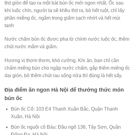
thịt giòn để tạo ra một bát bún ốc mới ngon nhất. Ốc sau
khi luộc chín, người ta sẽ khều thịt ra, bỏ hết ruột, chỉ lấy
phần miệng ốc, ngâm trong giấm sạch nhớt và hết mùi
tanh
Nước chấm bún ốc được pha từ chính nước luộc ốc, thêm
chút nước mắm và giấm.
Hương vị thơm thơm, khó cưỡng. Khi ăn, bạn chỉ cần
chấm miếng bún cho ngập nước chấm, gắp thêm miếng ốc
dai giòn, bỏ thêm chút rau sống nữa thì đúng là hết sẩy.
Địa điểm ăn ngon Hà Nội để thưởng thức món
bún ốc
Bún ốc Cổ: 103 E4 Thanh Xuân Bắc, Quận Thanh
Xuân, Hà Nội
Bún ốc nguội cô Báu: Đầu ngõ 136, Tây Sơn, Quận
Đống Đa, Hà Nội.