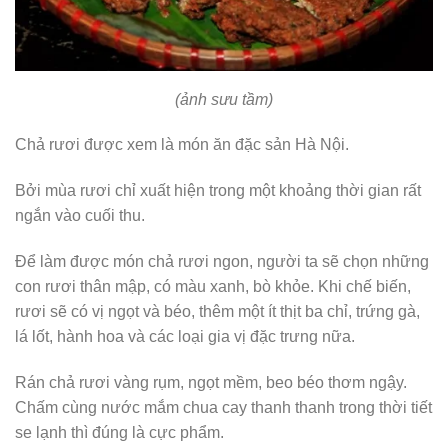
(ảnh sưu tầm)
Chả rươi được xem là món ăn đặc sản Hà Nội.
Bởi mùa rươi chỉ xuất hiện trong một khoảng thời gian rất
ngắn vào cuối thu.
Để làm được món chả rươi ngon, người ta sẽ chọn những
con rươi thân mập, có màu xanh, bò khỏe. Khi chế biến,
rươi sẽ có vị ngọt và béo, thêm một ít thịt ba chỉ, trứng gà,
lá lốt, hành hoa và các loại gia vị đặc trưng nữa.
Rán chả rươi vàng rụm, ngọt mềm, beo béo thơm ngậy.
Chấm cùng nước mắm chua cay thanh thanh trong thời tiết
se lạnh thì đúng là cực phẩm.