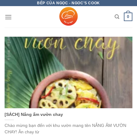
BẾP CỦA NGỌC - NGOC'S COOK
Chuyển
đến
0
nội
dung
[SÁCH] Nắng ấm vườn chay
Chào mừng bạn đến với khu vườn mang tên NẮNG ẤM VƯỜN
CHAY! Ăn chay từ